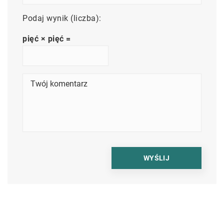
Podaj wynik (liczba):
pięć × pięć =