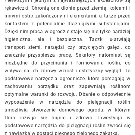
Pierwszym i jednym z najważniejszych akcesoriów są
rękawiczki. Chronią one dłonie przed ziemią, kolcami i
innymi ostro zakończonymi elementami, a także przed
kontaktem z potencjalnie drażniącymi substancjami.
Dzięki nim praca w ogrodzie staje się nie tylko bardziej
higieniczna, ale i bezpieczna. Taczki ułatwiają
transport ziemi, narzędzi czy przyciętych gałęzi, co
znacznie przyspiesza pracę. Sekatory natomiast są
niezbędne do przycinania i formowania roślin, co
wpływa na ich zdrowy wzrost i estetyczny wygląd. To
podstawowe narzędzia ogrodnicze, które pomagają w
zachowaniu porządku oraz zapewniają roślinom
optymalne warunki do rozwoju. Dbanie o odpowiednie
wyposażenie w narzędzia do pielęgnacji roślin
umożliwia stworzenie domowego ogrodu, w którym
flora rozwija się bujnie i zdrowo. Inwestycja w
podstawowe narzędzia do pielęgnacji roślin zwróci się
z nawiązką w postaci pięknego zielonego zakątka.