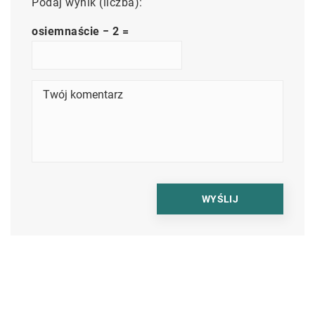
Podaj wynik (liczba):
osiemnaście − 2 =