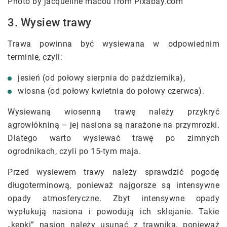
Photo by jacqueline macou from Pixabay.com
3. Wysiew trawy
Trawa powinna być wysiewana w odpowiednim
terminie, czyli:
jesień (od połowy sierpnia do października),
wiosna (od połowy kwietnia do połowy czerwca).
Wysiewaną wiosenną trawę należy przykryć
agrowłókniną – jej nasiona są narażone na przymrozki.
Dlatego warto wysiewać trawę po zimnych
ogrodnikach, czyli po 15-tym maja.
Przed wysiewem trawy należy sprawdzić pogodę
długoterminową, ponieważ najgorsze są intensywne
opady atmosferyczne. Zbyt intensywne opady
wypłukują nasiona i powodują ich sklejanie. Takie
„kępki” nasion należy usunąć z trawnika, ponieważ