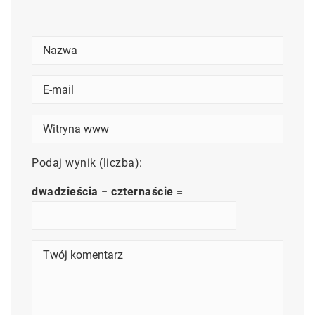
Podaj wynik (liczba):
dwadzieścia − czternaście =