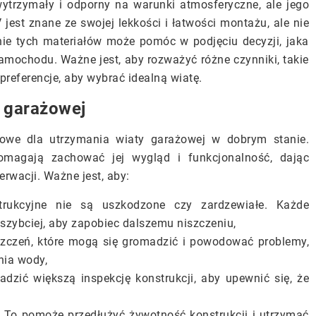
wytrzymały i odporny na warunki atmosferyczne, ale jego
est znane ze swojej lekkości i łatwości montażu, ale nie
nie tych materiałów może pomóc w podjęciu decyzji, jaka
amochodu. Ważne jest, aby rozważyć różne czynniki, takie
preferencje, aby wybrać idealną wiatę.
y garażowej
zowe dla utrzymania wiaty garażowej w dobrym stanie.
omagają zachować jej wygląd i funkcjonalność, dając
rwacji. Ważne jest, aby:
strukcyjne nie są uszkodzone czy zardzewiałe. Każde
szybciej, aby zapobiec dalszemu niszczeniu,
yszczeń, które mogą się gromadzić i powodować problemy,
nia wody,
adzić większą inspekcję konstrukcji, aby upewnić się, że
 To pomoże przedłużyć żywotność konstrukcji i utrzymać