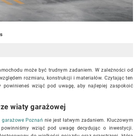
is
 samochodu może być trudnym zadaniem. W zależności od
zględem rozmiaru, konstrukcji i materiałów. Czytając ten
ry powinieneś wziąć pod uwagę, aby najlepiej zaspokoić
ze wiaty garażowej
y garażowe Poznań
nie jest łatwym zadaniem. Kluczowym
 powinniśmy wziąć pod uwagę decydując o inwestycji.
ostosowany do wielkości pojazdu oraz przestrzeni, którą