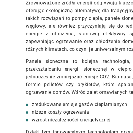
Zrównoważone źródła energii odgrywają klucz
oferując ekologiczną alternatywę dla tradycyj
takich rozwiązań to pompy ciepła, panele słone
węglowy, ale również przyczyniają się do red
energię z otoczenia, stanowią efektywny s
zapewniając ogrzewanie oraz chłodzenie do
różnych klimatach, co czyni je uniwersalnym r
Panele słoneczne to kolejna technologia
przekształcaniu energii słonecznej w ciep
jednocześnie zmniejszać emisję CO2. Biomasa, 
formie pelletów czy brykietów, które spa
ogrzewanie domów. Wśród zalet omawianych tec
zredukowane emisje gazów cieplarnianych
niższe koszty ogrzewania
wzrost niezależności energetycznej
Dzięki tym innowacyjnym technologiom przys