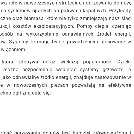
ową rolę w nowoczesnych strategiach ogrzewania domów,
nych systemów opartych na paliwach kopalnych. Przykłady
czne oraz biomasa, które nie tylko zmniejszają nasz ślad
ukcji kosztów eksploatacyjnych. Pompy ciepła, czerpiąc
posób na wykorzystanie odnawialnych źródeł energii,
mów. Systemy te mogą być z powodzeniem stosowane w
ozwiązaniem.
, która zdobywa coraz większą popularność. Dzięki
ło, można bezpośrednio wspierać systemy grzewcze, a
jako odnawialne źródło energii, znajduje zastosowanie w
lane w nowoczesnych piecach pozwalają na efektywne
hnologii znajdują się:
złość ogrzewania domów jest bardziej zrównoważona i