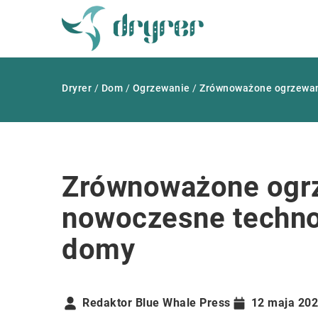
Dryrer
/
Dom
/
Ogrzewanie
/
Zrównoważone ogrzewani
Zrównoważone ogrz
nowoczesne techno
domy
Redaktor Blue Whale Press
12 maja 20