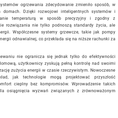
systemów ogrzewania zdecydowanie zmieniło sposób, w
 domach. Dzięki rozwojowi inteligentnych systemów i
zanie temperaturą w sposób precyzyjny i zgodny z
e rozwiązania nie tylko podnoszą standardy życia, ale
rgii. Współczesne systemy grzewcze, takie jak pompy
nergii odnawialnej, co przekłada się na niższe rachunki za
ewaniu nie ogranicza się jednak tylko do efektywności
ą domową, użytkownicy zyskują pełną kontrolę nad swoimi
ację zużycia energii w czasie rzeczywistym. Nowoczesne
ład, jak technologie mogą projektować przyszłość
mfort cieplny bez kompromisów. Wprowadzenie takich
dla osiągnięcia wyzwań związanych z zrównoważonym