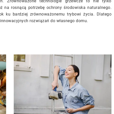
ch. Zrównoważone technologie grzewcze to nie tylko
eż na rosnącą potrzebę ochrony środowiska naturalnego.
rok ku bardziej zrównoważonemu trybowi życia. Dlatego
 innowacyjnych rozwiązań do własnego domu.