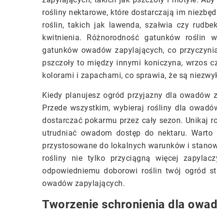
rośliny nektarowe, które dostarczają im niezb
roślin, takich jak lawenda, szałwia czy rudbe
kwitnienia. Różnorodność gatunków roślin w
gatunków owadów zapylających, co przyczynia 
pszczoły to między innymi koniczyna, wrzos cz
kolorami i zapachami, co sprawia, że są niezwyk
Kiedy planujesz ogród przyjazny dla owadów za
Przede wszystkim, wybieraj rośliny dla owadó
dostarczać pokarmu przez cały sezon. Unikaj r
utrudniać owadom dostęp do nektaru. Warto r
przystosowane do lokalnych warunków i stanow
rośliny nie tylko przyciągną więcej zapyla
odpowiedniemu doborowi roślin twój ogród st
owadów zapylających.
Tworzenie schronienia dla owa