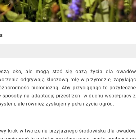
is
cieszą oko, ale mogą stać się oazą życia dla owadów
worzenia odgrywają kluczową rolę w przyrodzie, zapylając
różnorodność biologiczną. Aby przyciągnąć te pożyteczne
 sposoby na adaptację przestrzeni w duchu współpracy z
ystem, ale również zyskujemy pełen życia ogród.
owy krok w tworzeniu przyjaznego środowiska dla owadów
y przyciągnąć te pożyteczne stworzenia, warto postawić na