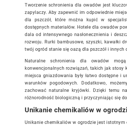
Tworzenie schronienia dla owadów jest klucz
zapylaczy. Aby zapewnić im odpowiednie miejs
dla pszczół, które można kupić w specjali
dostępnych materiałów. Hotele dla owadów po
dala od intensywnego nasłonecznienia i desz
rozwoju. Rurki bambusowe, szyszki, kawałki d
twój ogród stanie się oazą dla pszczół i innyc
Naturalne schronienia dla owadów mog
konwencjonalnych rozwiązań, takich jak stosy 
miejsca gniazdowania były łatwo dostępne i u
warunków pogodowych. Dodatkowo, możemy 
zachować naturalne kryjówki. Dzięki temu n
różnorodność biologiczną i przyczyniając się d
Unikanie chemikaliów w ogrodz
Unikanie chemikaliów w ogrodzie jest istotny