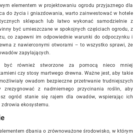
owym elementem w projektowaniu ogrodu przyjaznego dla
ca do życia i gniazdowania, warto zainwestować w hotele
stycznych sklepach lub łatwo wykonać samodzielnie z
winny być umieszczane w spokojnych częściach ogrodu, z
czu, co zapewni im odpowiednie warunki do odpoczynku i
rewna z nawierconymi otworami – to wszystko sprawi, że
h owadów zapylających.
ą być również stworzone za pomocą nieco mniej
kamieni czy stosy martwego drewna. Ważne jest, aby takie
możliwiały owadom bezpieczne przetrwanie trudniejszych
zrezygnować z nadmiernego przycinania roślin, aby
asz ogród stanie się rajem dla owadów, wspierając ich
o zdrowia ekosystemu.
ie
m elementem dbania o zrównoważone środowisko, w którym