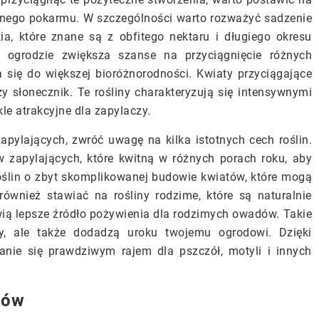
ędnego pokarmu. W szczególności warto rozważyć sadzenie
kia, które znane są z obfitego nektaru i długiego okresu
 ogrodzie zwiększa szanse na przyciągnięcie różnych
się do większej bioróżnorodności. Kwiaty przyciągające
y słonecznik. Te rośliny charakteryzują się intensywnymi
le atrakcyjne dla zapylaczy.
pylających, zwróć uwagę na kilka istotnych cech roślin.
w zapylających, które kwitną w różnych porach roku, aby
oślin o zbyt skomplikowanej budowie kwiatów, które mogą
ównież stawiać na rośliny rodzime, które są naturalnie
ią lepsze źródło pożywienia dla rodzimych owadów. Takie
czy, ale także dodadzą uroku twojemu ogrodowi. Dzięki
anie się prawdziwym rajem dla pszczół, motyli i innych
dów